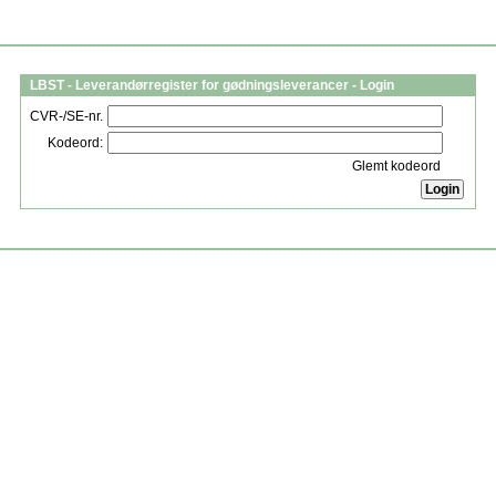
LBST - Leverandørregister for gødningsleverancer - Login
CVR-/SE-nr.
Kodeord:
Glemt kodeord