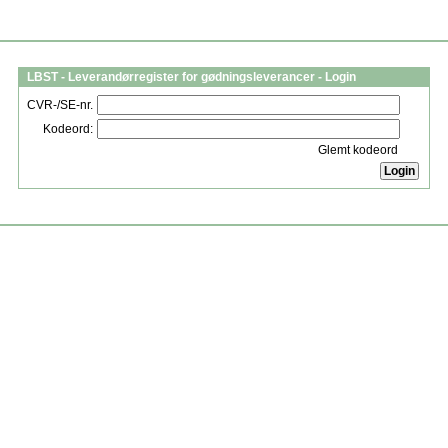
LBST - Leverandørregister for gødningsleverancer - Login
CVR-/SE-nr.
Kodeord:
Glemt kodeord