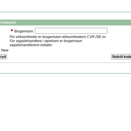
t kodeord
Brugernavn:
For virksomheder er brugernavn virksomhedens CVR-/SE-nr.
For sagsbehandlere i styrelsen er brugernavn
sagsbehandlerens initialer.
New